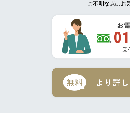
ご不明な点はお
01
受