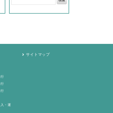
サイトマップ
代行
代行
代行
導入・運
ト