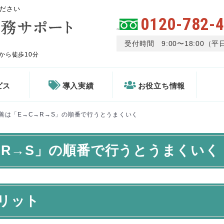
ださい
0120-782-
受付時間 9:00〜18:00（平
から徒歩10分
ビス
導入実績
お役立ち情報
善は「E→C→R→S」の順番で行うとうまくいく
→R→S」の順番で行うとうまくいく
リット